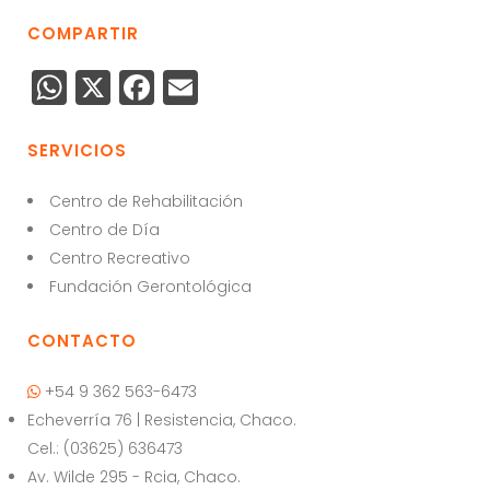
COMPARTIR
W
X
F
E
h
a
m
a
c
ai
SERVICIOS
ts
e
l
Centro de Rehabilitación
A
b
Centro de Día
p
o
Centro Recreativo
p
o
Fundación Gerontológica
k
CONTACTO
+54 9 362 563-6473
Echeverría 76 | Resistencia, Chaco.
Cel.: (03625) 636473
Av. Wilde 295 - Rcia, Chaco.