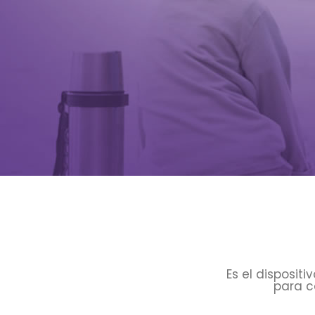
Es el disposit
para c