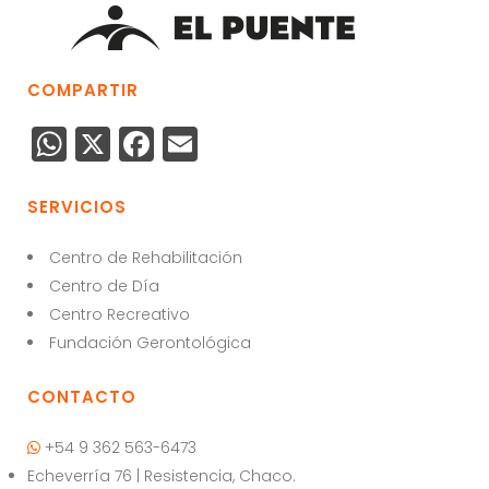
COMPARTIR
W
X
F
E
h
a
m
a
c
ai
SERVICIOS
ts
e
l
Centro de Rehabilitación
A
b
Centro de Día
p
o
Centro Recreativo
p
o
Fundación Gerontológica
k
CONTACTO
+54 9 362 563-6473
Echeverría 76 | Resistencia, Chaco.