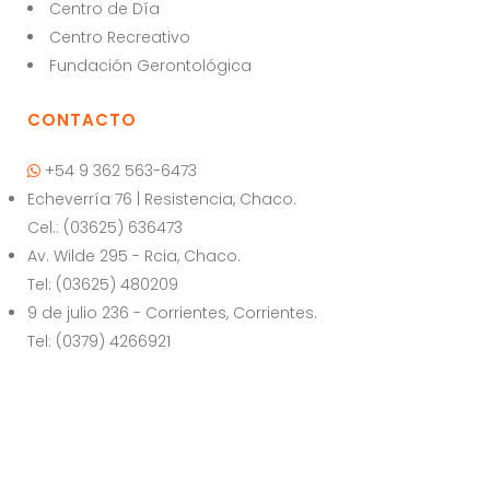
A
b
Centro de Día
p
o
Centro Recreativo
p
o
Fundación Gerontológica
k
CONTACTO
+54 9 362 563-6473
Echeverría 76 | Resistencia, Chaco.
Cel.: (03625) 636473
Av. Wilde 295 - Rcia, Chaco.
Tel: (03625) 480209
9 de julio 236 - Corrientes, Corrientes.
Tel: (0379) 4266921
© Copyright | El Puente | Todos los derechos reservados