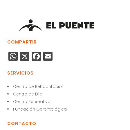
COMPARTIR
W
X
F
E
h
a
m
a
c
ai
SERVICIOS
ts
e
l
Centro de Rehabilitación
A
b
Centro de Día
p
o
Centro Recreativo
p
o
Fundación Gerontológica
k
CONTACTO