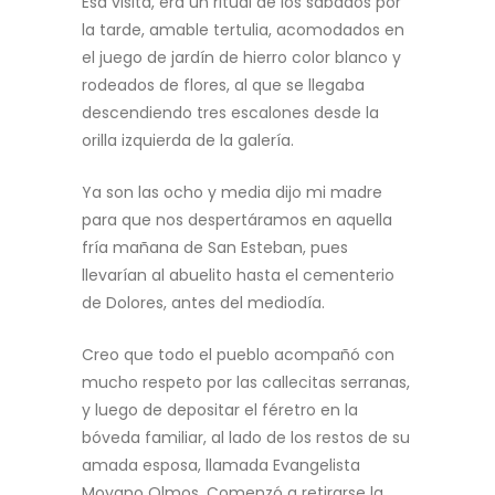
Esa visita, era un ritual de los sábados por
la tarde, amable tertulia, acomodados en
el juego de jardín de hierro color blanco y
rodeados de flores, al que se llegaba
descendiendo tres escalones desde la
orilla izquierda de la galería.
Ya son las ocho y media dijo mi madre
para que nos despertáramos en aquella
fría mañana de San Esteban, pues
llevarían al abuelito hasta el cementerio
de Dolores, antes del mediodía.
Creo que todo el pueblo acompañó con
mucho respeto por las callecitas serranas,
y luego de depositar el féretro en la
bóveda familiar, al lado de los restos de su
amada esposa, llamada Evangelista
Moyano Olmos. Comenzó a retirarse la