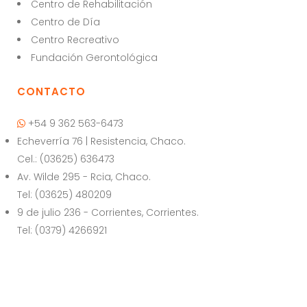
Centro de Rehabilitación
A
b
Centro de Día
p
o
Centro Recreativo
p
o
Fundación Gerontológica
k
CONTACTO
+54 9 362 563-6473
Echeverría 76 | Resistencia, Chaco.
Cel.: (03625) 636473
Av. Wilde 295 - Rcia, Chaco.
Tel: (03625) 480209
9 de julio 236 - Corrientes, Corrientes.
Tel: (0379) 4266921
© Copyright | El Puente | Todos los derechos reservados