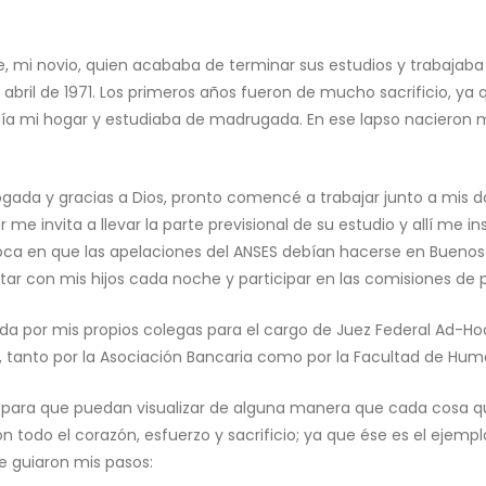
mi novio, quien acababa de terminar sus estudios y trabajaba
abril de 1971. Los primeros años fueron de mucho sacrificio, ya
día mi hogar y estudiaba de madrugada. En ese lapso nacieron mi
ogada y gracias a Dios, pronto comencé a trabajar junto a mi
 invita a llevar la parte previsional de su estudio y allí me in
oca en que las apelaciones del ANSES debían hacerse en Buenos Ai
ar con mis hijos cada noche y participar en las comisiones de 
a por mis propios colegas para el cargo de Juez Federal Ad-Hoc
ES, tanto por la Asociación Bancaria como por la Facultad de H
para que puedan visualizar de alguna manera que cada cosa que
n todo el corazón, esfuerzo y sacrificio; ya que ése es el ejempl
que guiaron mis pasos: