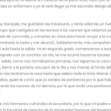
 esa época, no existía un medicamento para niños; razón por l
casa un enfermero y yo al verlo llegar ya me escondía debajo d
anquila, me gustaban las travesuras, y tenía además un fuerte
rupo que castigaba en los recreos a los varones que veíamos 
 traía de concordia, y comerlas en clase para hacer enojar a l
rminado la tarea y me aburría). Solidariamente, mis compañeras
 aula hasta la salida. Ya en segundo grado, comenzamos a escrib
apado con un corchito. Un día, se me ocurrió hacerme lunares d
 salida, como nos formábamos primeras, nos tapamos la cara co
os, llamó a la portera, nos sacó de la fila y nos mandó al fondo
ue nos laváramos la cara hasta que saliera toda la tinta. Mamá
liza, quien le contó que yo estaba de penitencia por lo que hab
cando las razones de mi demora, por lo que recibí una penitenc
.
is hermanos culminaba el secundario, por lo que mi padre solic
 la Facultad de Derecho de la Universidad Nacional del Nordes