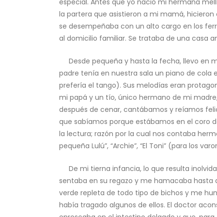
especial. Antes que yo nació mi hermana melli
la partera que asistieron a mi mamá, hicieron 
se desempeñaba con un alto cargo en los ferro
al domicilio familiar. Se trataba de una casa a
Desde pequeña y hasta la fecha, llevo en mi s
padre tenía en nuestra sala un piano de cola e
prefería el tango). Sus melodías eran protagon
mi papá y un tío, único hermano de mi madre, 
después de cenar, cantábamos y reíamos felic
que sabíamos porque estábamos en el coro de l
la lectura; razón por la cual nos contaba hermo
pequeña Lulú”, “Archie”, “El Toni” (para los varon
De mi tierna infancia, lo que resulta inolvi
sentaba en su regazo y me hamacaba hasta qu
verde repleta de todo tipo de bichos y me h
había tragado algunos de ellos. El doctor acon