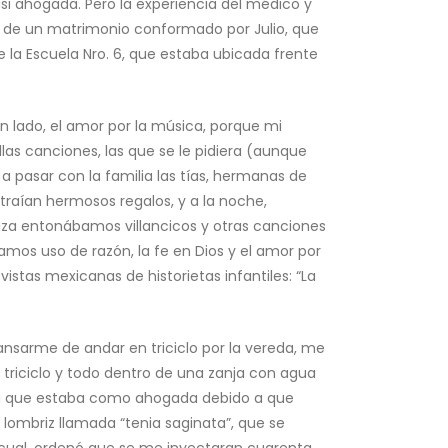
si ahogada. Pero la experiencia del médico y
jas de un matrimonio conformado por Julio, que
 la Escuela Nro. 6, que estaba ubicada frente
n lado, el amor por la música, porque mi
llas canciones, las que se le pidiera (aunque
a pasar con la familia las tías, hermanas de
raían hermosos regalos, y a la noche,
iza entonábamos villancicos y otras canciones
mos uso de razón, la fe en Dios y el amor por
vistas mexicanas de historietas infantiles: “La
nsarme de andar en triciclo por la vereda, me
riciclo y todo dentro de una zanja con agua
 ya que estaba como ahogada debido a que
 lombriz llamada “tenia saginata”, que se