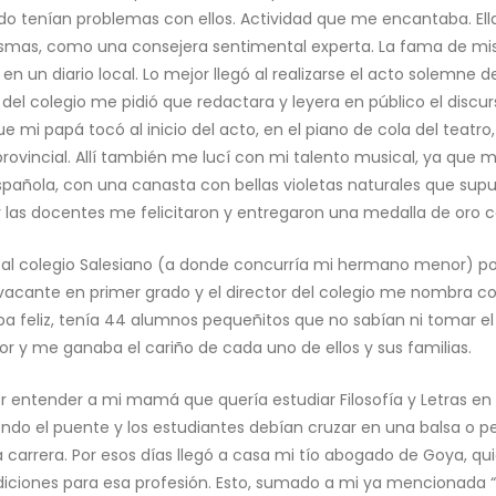
o tenían problemas con ellos. Actividad que me encantaba. Ella
 mismas, como una consejera sentimental experta. La fama de mis
 un diario local. Lo mejor llegó al realizarse el acto solemne d
a del colegio me pidió que redactara y leyera en público el di
e mi papá tocó al inicio del acto, en el piano de cola del teatr
provincial. Allí también me lucí con mi talento musical, ya que
española, con una canasta con bellas violetas naturales que su
a y las docentes me felicitaron y entregaron una medalla de oro 
 al colegio Salesiano (a donde concurría mi hermano menor) po
acante en primer grado y el director del colegio me nombra c
aba feliz, tenía 44 alumnos pequeñitos que no sabían ni tomar el 
r y me ganaba el cariño de cada uno de ellos y sus familias.
entender a mi mamá que quería estudiar Filosofía y Letras en 
do el puente y los estudiantes debían cruzar en una balsa o 
a carrera. Por esos días llegó a casa mi tío abogado de Goya, q
ciones para esa profesión. Esto, sumado a mi ya mencionada “pa