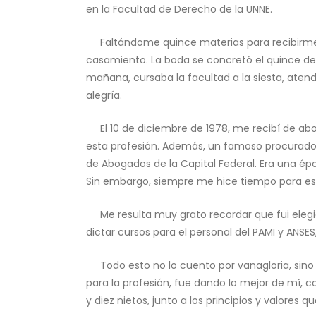
en la Facultad de Derecho de la UNNE.
Faltándome quince materias para recibirme, 
casamiento. La boda se concretó el quince de 
mañana, cursaba la facultad a la siesta, aten
alegría.
El 10 de diciembre de 1978, me recibí de ab
esta profesión. Además, un famoso procurador me
de Abogados de la Capital Federal. Era una ép
Sin embargo, siempre me hice tiempo para est
Me resulta muy grato recordar que fui elegid
dictar cursos para el personal del PAMI y ANS
Todo esto no lo cuento por vanagloria, sino 
para la profesión, fue dando lo mejor de mí, co
y diez nietos, junto a los principios y valores 