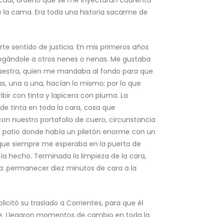
a cual, ordenó que se me inyectaran cuarenta
e la cama. Era toda una historia sacarme de
 sentido de justicia. En mis primeros años
pegándole a otros nenes o nenas. Me gustaba
a maestra, quien me mandaba al fondo para que
, una a una, hacían lo mismo; por lo que
ir con tinta y lapicera con pluma. La
e tinta en toda la cara, cosa que
n nuestro portafolio de cuero, circunstancia
 del patio donde había un piletón enorme con un
, que siempre me esperaba en la puerta de
ía hecho. Terminada la limpieza de la cara,
ia: permanecer diez minutos de cara a la
itó su traslado a Corrientes, para que él
te. Llegaron momentos de cambio en toda la