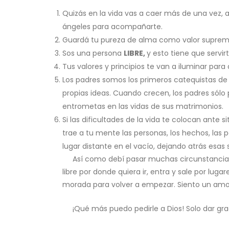
Quizás en la vida vas a caer más de una vez, a
ángeles para acompañarte.
Guardá tu pureza de alma como valor supremo
Sos una persona
LIBRE,
y esto tiene que servir
Tus valores y principios te van a iluminar para
Los padres somos los primeros catequistas de 
propias ideas. Cuando crecen, los padres sólo 
entrometas en las vidas de sus matrimonios.
Si las dificultades de la vida te colocan ante 
trae a tu mente las personas, los hechos, las p
lugar distante en el vacío, dejando atrás esa
Así como debí pasar muchas circunstancias d
libre por donde quiera ir, entra y sale por luga
morada para volver a empezar. Siento un amo
¡Qué más puedo pedirle a Dios! Solo dar grac