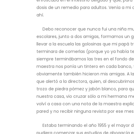
enroscaba en el intestino delgado y que, para
dosis de un remedio para adultos. Venía a mi 
ahí.
Debo reconocer que nunca fui una niña muy tr
escolares, junto a dos amigas, formamos un g
llevar a la escuela las golosinas que mi papá
terminara de comerlas (porque yo ya había te
siempre terminábamos las tres en el fondo del
maestra nos ponía un tintero en cada banco, t
obviamente también hicieron mis amigas. A la
que alertó a la directora, quien, al descubrirn
trozo de piedra pómez y jabón blanco, para q
nuestra casa, vio cruzar sólo a mi hermana mel
volví a casa con una nota de la maestra expli
pared y no recibir ninguna revista por ese mes
Estaba terminando el año 1955 y el mayor de m
pudiera comenzar sus estudios de abogacía en