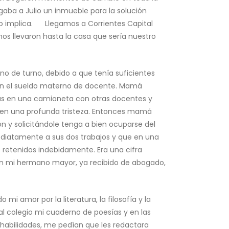
rgaba a Julio un inmueble para la solución
 eso implica. Llegamos a Corrientes Capital
os llevaron hasta la casa que sería nuestro
rno de turno, debido a que tenía suficientes
o con el sueldo materno de docente. Mamá
días en una camioneta con otras docentes y
 en una profunda tristeza. Entonces mamá
ión y solicitándole tenga a bien ocuparse del
ediatamente a sus dos trabajos y que en una
 retenidos indebidamente. Era una cifra
n mi hermano mayor, ya recibido de abogado,
 amor por la literatura, la filosofía y la
 al colegio mi cuaderno de poesías y en las
habilidades, me pedían que les redactara