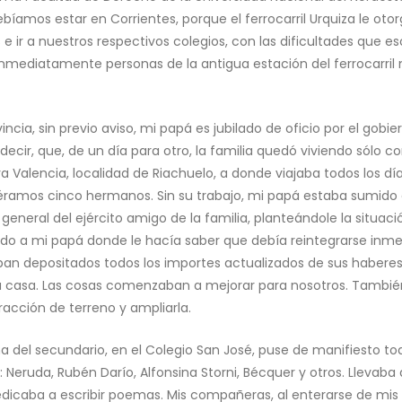
ebíamos estar en Corrientes, porque el ferrocarril Urquiza le oto
 e ir a nuestros respectivos colegios, con las dificultades que
nmediatamente personas de la antigua estación del ferrocarril n
cia, sin previo aviso, mi papá es jubilado de oficio por el gobie
 decir, que, de un día para otro, la familia quedó viviendo sól
a Valencia, localidad de Riachuelo, a donde viajaba todos los 
 éramos cinco hermanos. Sin su trabajo, mi papá estaba sumido
n general del ejército amigo de la familia, planteándole la situac
gido a mi papá donde le hacía saber que debía reintegrarse inm
ban depositados todos los importes actualizados de sus haberes
 casa. Las cosas comenzaban a mejorar para nosotros. Tambié
cción de terreno y ampliarla.
secundario, en el Colegio San José, puse de manifiesto todo mi
: Neruda, Rubén Darío, Alfonsina Storni, Bécquer y otros. Llevaba
dicaba a escribir poemas. Mis compañeras, al enterarse de mis 