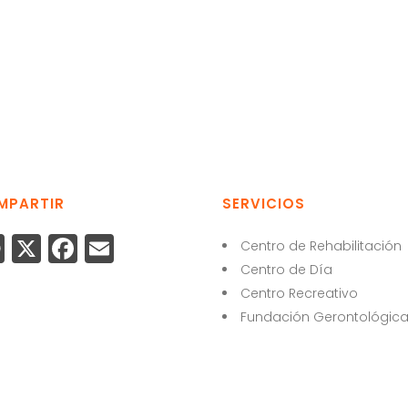
MPARTIR
SERVICIOS
W
X
F
E
Centro de Rehabilitación
h
a
m
Centro de Día
Centro Recreativo
a
c
ai
Fundación Gerontológic
ts
e
l
A
b
p
o