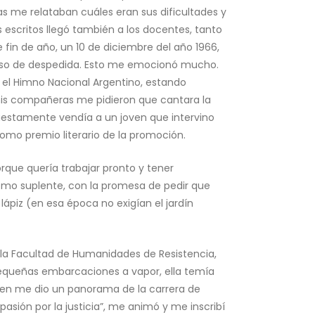
s me relataban cuáles eran sus dificultades y
 escritos llegó también a los docentes, tanto
e fin de año, un 10 de diciembre del año 1966,
scurso de despedida. Esto me emocionó mucho.
o, el Himno Nacional Argentino, estando
 mis compañeras me pidieron que cantara la
puestamente vendía a un joven que intervino
como premio literario de la promoción.
rque quería trabajar pronto y tener
omo suplente, con la promesa de pedir que
lápiz (en esa época no exigían el jardín
la Facultad de Humanidades de Resistencia,
pequeñas embarcaciones a vapor, ella temía
uien me dio un panorama de la carrera de
sión por la justicia”, me animó y me inscribí