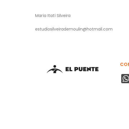
María Itatí Silveira
estudiosilveirademoulin@hotmail.com
CO