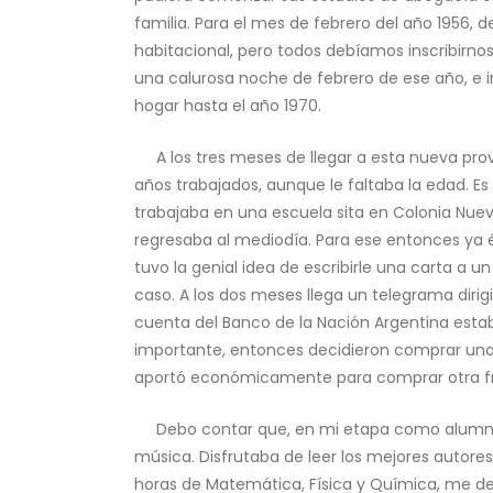
familia. Para el mes de febrero del año 1956, d
habitacional, pero todos debíamos inscribirnos
una calurosa noche de febrero de ese año, e i
hogar hasta el año 1970.
A los tres meses de llegar a esta nueva provin
años trabajados, aunque le faltaba la edad. Es
trabajaba en una escuela sita en Colonia Nuev
regresaba al mediodía. Para ese entonces ya
tuvo la genial idea de escribirle una carta a u
caso. A los dos meses llega un telegrama diri
cuenta del Banco de la Nación Argentina esta
importante, entonces decidieron comprar una
aportó económicamente para comprar otra fra
Debo contar que, en mi etapa como alumna del 
música. Disfrutaba de leer los mejores autores
horas de Matemática, Física y Química, me de