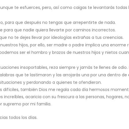
unque te esfuerces, pero, así como caigas te levantarás todas las
, para que después no tengas que arrepentirte de nada.
te para que nadie quiera llevarte por caminos incorrectos.
 que no te dejes llevar por ideologías extrañas a tus creencias.
nuestros hijos, por ello, ser madre o padre implica una enorme 
podemos ser el hombro y brazos de nuestros hijos y nietos cuand
situaciones insoportables, reza siempre y jamás te llenes de odio
alabras que te lastimaron y las arrojarás una por una dentro de el
s situaciones y perdonando a quienes te ofendieron.
ifíciles, también Dios me regala cada día hermosos momentos.
res increíbles, acaricia con su frescura a las personas, hogares, 
r supremo por mi familia.
ias todos los días.