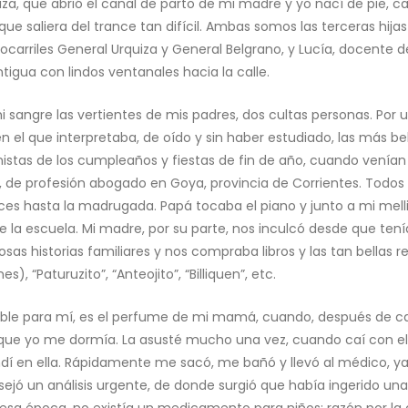
za, que abrió el canal de parto de mi madre y yo nací de pie, ca
que saliera del trance tan difícil. Ambas somos las terceras hi
carriles General Urquiza y General Belgrano, y Lucía, docente de
ntigua con lindos ventanales hacia la calle.
angre las vertientes de mis padres, dos cultas personas. Por u
n el que interpretaba, de oído y sin haber estudiado, las más be
istas de los cumpleaños y fiestas de fin de año, cuando venían 
de profesión abogado en Goya, provincia de Corrientes. Todos t
es hasta la madrugada. Papá tocaba el piano y junto a mi mell
a escuela. Mi madre, por su parte, nos inculcó desde que tenía
sas historias familiares y nos compraba libros y las tan bellas re
es), “Paturuzito”, “Anteojito”, “Billiquen”, etc.
dable para mí, es el perfume de mi mamá, cuando, después de ca
e yo me dormía. La asusté mucho una vez, cuando caí con el t
undí en ella. Rápidamente me sacó, me bañó y llevó al médico,
sejó un análisis urgente, de donde surgió que había ingerido una