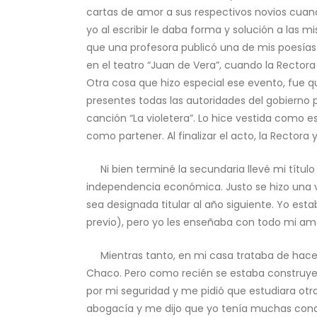
cartas de amor a sus respectivos novios cuand
yo al escribir le daba forma y solución a las
que una profesora publicó una de mis poesías en
en el teatro “Juan de Vera”, cuando la Rector
Otra cosa que hizo especial ese evento, fue qu
presentes todas las autoridades del gobierno 
canción “La violetera”. Lo hice vestida como 
como partener. Al finalizar el acto, la Rector
Ni bien terminé la secundaria llevé mi título
independencia económica. Justo se hizo una v
sea designada titular al año siguiente. Yo est
previo), pero yo les enseñaba con todo mi amo
Mientras tanto, en mi casa trataba de hacer 
Chaco. Pero como recién se estaba construyen
por mi seguridad y me pidió que estudiara otr
abogacía y me dijo que yo tenía muchas condi