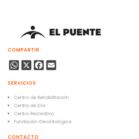
COMPARTIR
W
X
F
E
h
a
m
a
c
ai
SERVICIOS
ts
e
l
Centro de Rehabilitación
A
b
Centro de Día
p
o
Centro Recreativo
p
o
Fundación Gerontológica
k
CONTACTO