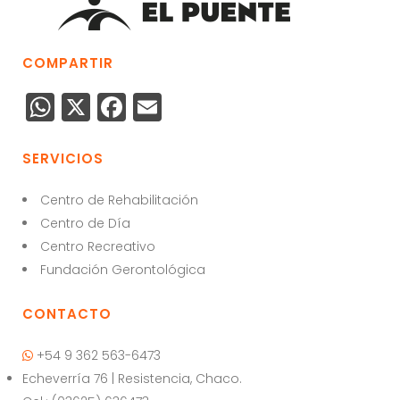
COMPARTIR
W
X
F
E
h
a
m
a
c
ai
SERVICIOS
ts
e
l
Centro de Rehabilitación
A
b
Centro de Día
p
o
Centro Recreativo
p
o
Fundación Gerontológica
k
CONTACTO
+54 9 362 563-6473
Echeverría 76 | Resistencia, Chaco.