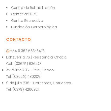
ts
e
l
Centro de Rehabilitación
A
b
Centro de Día
p
o
Centro Recreativo
p
o
Fundación Gerontológica
k
CONTACTO
+54 9 362 563-6473
Echeverría 76 | Resistencia, Chaco.
Cel.: (03625) 636473
Av. Wilde 295 - Rcia, Chaco.
Tel: (03625) 480209
9 de julio 236 - Corrientes, Corrientes.
Tel: (0379) 4266921