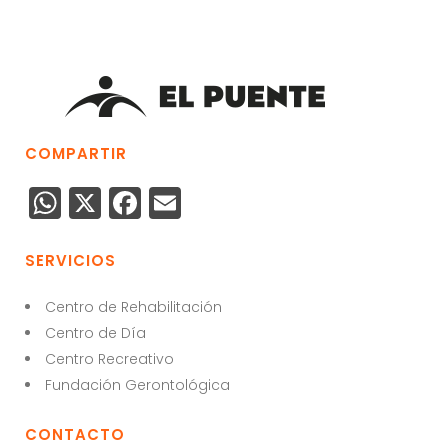
COMPARTIR
W
X
F
E
h
a
m
a
c
ai
SERVICIOS
ts
e
l
Centro de Rehabilitación
A
b
Centro de Día
p
o
Centro Recreativo
p
o
Fundación Gerontológica
k
CONTACTO