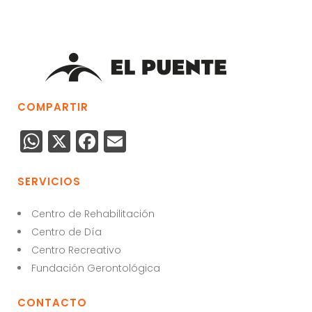
COMPARTIR
W
X
F
E
h
a
m
a
c
ai
SERVICIOS
ts
e
l
Centro de Rehabilitación
A
b
Centro de Día
p
o
Centro Recreativo
p
o
Fundación Gerontológica
k
CONTACTO