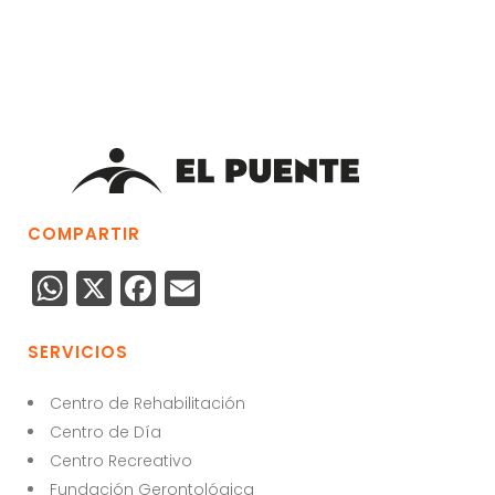
COMPARTIR
W
X
F
E
h
a
m
a
c
ai
SERVICIOS
ts
e
l
Centro de Rehabilitación
A
b
Centro de Día
p
o
Centro Recreativo
Fundación Gerontológica