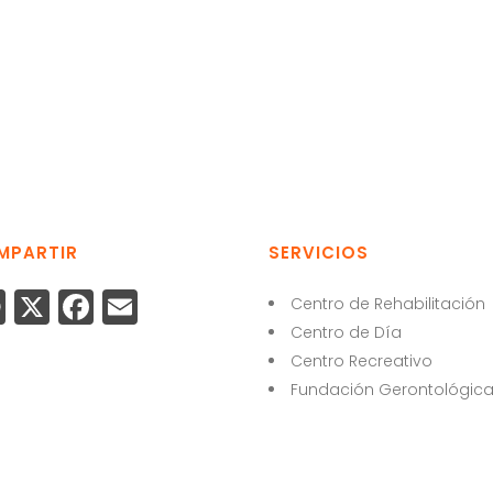
MPARTIR
SERVICIOS
W
X
F
E
Centro de Rehabilitación
h
a
m
Centro de Día
Centro Recreativo
a
c
ai
Fundación Gerontológic
ts
e
l
A
b
p
o