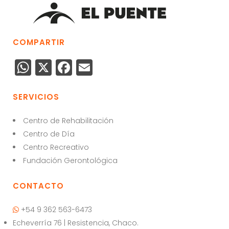
COMPARTIR
W
X
F
E
h
a
m
a
c
ai
SERVICIOS
ts
e
l
Centro de Rehabilitación
A
b
Centro de Día
p
o
Centro Recreativo
p
o
Fundación Gerontológica
k
CONTACTO
+54 9 362 563-6473
Echeverría 76 | Resistencia, Chaco.