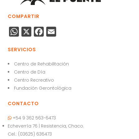
COMPARTIR
W
X
F
E
h
a
m
a
c
ai
SERVICIOS
ts
e
l
Centro de Rehabilitación
A
b
Centro de Día
p
o
Centro Recreativo
p
o
Fundación Gerontológica
k
CONTACTO
+54 9 362 563-6473
Echeverría 76 | Resistencia, Chaco.
Cel.: (03625) 636473