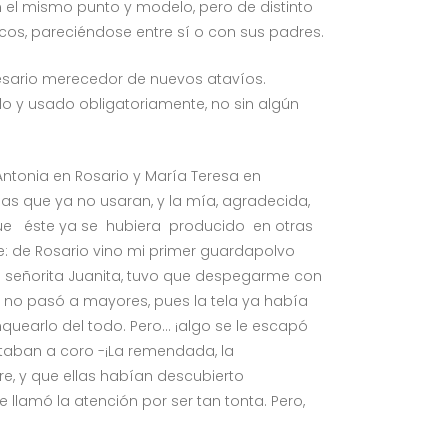
n el mismo punto y modelo, pero de distinto
icos, pareciéndose entre sí o con sus padres.
cesario merecedor de nuevos atavíos.
o y usado obligatoriamente, no sin algún
Antonia en Rosario y María Teresa en
s que ya no usaran, y la mía, agradecida,
que éste ya se hubiera producido en otras
le: de Rosario vino mi primer guardapolvo
a señorita Juanita, tuvo que despegarme con
 no pasó a mayores, pues la tela ya había
nquearlo del todo. Pero… ¡algo se le escapó
ntaban a coro -¡La remendada, la
e, y que ellas habían descubierto
lamó la atención por ser tan tonta. Pero,