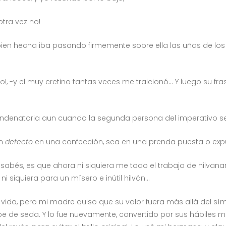
 otra vez no!
ien hecha iba pasando firmemente sobre ella las uñas de lo
ilo!, -y el muy cretino tantas veces me traicionó… Y luego su fra
ondenatoria aun cuando la segunda persona del imperativo se
un
defecto
en una confección, sea en una prenda puesta o expue
o sabés, es que ahora ni siquiera me todo el trabajo de hilva
 siquiera para un mísero e inútil hilván…
 vida, pero mi madre quiso que su valor fuera más allá del sím
pe de seda. Y lo fue nuevamente, convertido por sus hábiles ma