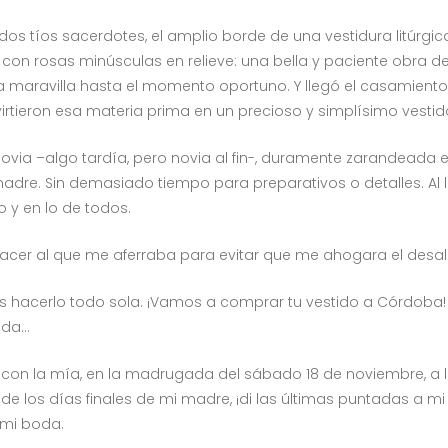
os tíos sacerdotes, el amplio borde de una vestidura litúrgic
con rosas minúsculas en relieve: una bella y paciente obra 
 maravilla hasta el momento oportuno. Y llegó el casamiento d
tieron esa materia prima en un precioso y simplísimo vestido, 
ia –algo tardía, pero novia al fin-, duramente zarandeada ent
re. Sin demasiado tiempo para preparativos o detalles. Al l
 y en lo de todos.
hacer al que me aferraba para evitar que me ahogara el desal
 hacerlo todo sola. ¡Vamos a comprar tu vestido a Córdoba! ¡
ada…
 con la mía, en la madrugada del sábado 18 de noviembre, a la
 de los días finales de mi madre, ¡di las últimas puntadas a m
 mi boda.