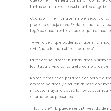
que tomé mi Primera Comunión, con la tela del
tantas comuniones o vestir tantos angelitos
Cuando mi hermana terminó el secundario, m
precioso encaje
rebrodé
. No sé cuántas vec
llegó su casamiento, y nos obligó a pensar e
-A ver, a ver, ¿qué podemos hacer? –El encaje
civil! Ahora faltaba el ‘traje de novia’.
Mi madre solía tener buenas ideas, y siempr
facilitaba la vida tanto a ella como a los de
No teníamos nada para reciclar, pero algun
broderie
, volados y cinturón de raso con mo
impacto mayor lo causó la novia: acompaña
asombrados presentes:
-¡No!, ¿viste? ¡No puede ser! ¿¡Un vestido de n