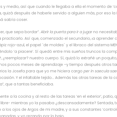
y medio, así que cuando le llegaba a ella el momento de ‘cal
uizá después de haberle servido a alguien más, por eso la Nor
 sabía coser.
jer, que sepa bordar”.
Abrir la puerta para ir a jugar
no necesita
racticarlo. Así que, comenzado el secundario, ¡a aprender
l lápiz rojo-azul, el papel ´de moldes´ y el libraco del sistema 
ndolo ‘a piacere’. Sí quedó entre mis sueños truncos la comp
, ¿reemplazar? nuestro cuerpo. Sí, quizá lo extrañé un poqui
o unos pocos meses de aprendizaje –y tiempo después otros t
ios la Josefa para que yo me hiciera cargo
per in saecula sa
asión. Y el infaltable tejido… Además las otras tareas de la 
”, que a tantas beneficiaba.
te a la cocina y al resto de las tareas ‘en el exterior’, patio
e libre- mientras yo la pasaba ¿descansadamente? Sentada, t
os ojos de Argos de mi madre, y a sus constantes ‘controles 
vanadas, y yo rezando por lo bajo,