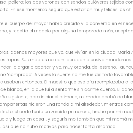
usa-pollera; los dos varones con sendos pulóveres tejidos co
 corto. En ese momento seguro que estarían muy felices los ch
e el cuerpo del mayor había crecido y lo convertía en el ne
ano, y repetía el modelo por alguna temporada más, aceptad
oras, apenas mayores que yo, que vivían en la ciudad: María 
es ropas. Sus madres no consideraban ofensivo mandarnos la
dar, alargar o acortar, y yo, muy oronda, de estreno, -aun
ino ‘comprada’. A veces la suerte no me fue del todo favorab
o se usaban entonces. El maestro que ese día reemplazaba a l
 blanco, en la que fui a sentarme sin darme cuenta. El daño
año siguiente, para iniciar el primario, mi madre acabó de bla
s compañeritas hicieron una ronda a mi alrededor, mientras ca
ecto, el codo tenía un zurcido primoroso, hecho por mi madr
uela y luego en casa-, y segurísimo también que mi mamá me l
… así que no hubo motivos para hacer tanta alharaca.