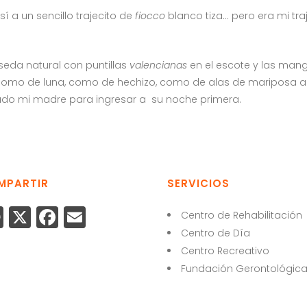
 a un sencillo trajecito de
fiocco
blanco tiza… pero era mi tra
eda natural con puntillas
valencianas
en el escote y las manga
como de luna, como de hechizo, como de alas de mariposa a p
ado mi madre para ingresar a su noche primera.
MPARTIR
SERVICIOS
W
X
F
E
Centro de Rehabilitación
h
a
m
Centro de Día
Centro Recreativo
a
c
ai
Fundación Gerontológic
ts
e
l
A
b