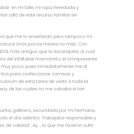
zar’ en mi talle, mi ropa heredada y
i zafó de este recurso familiar sin
ba que me lo enseñaran, pero tampoco mi
 costura! Unos pocos meses no más. Con
MENDÍA, más antiguo que la escarapela, al cual
ra del infaltable mamotreto, el omnipresente
to, muy poco, pues inmediatamente me di
antos para confeccionar camisas y
eculorum
de esta tarea de vestir a toda la
casa, de las cuales no me salvaba el tan
, quinta, gallinero, secundada por mi hermana,
odo el día adentro. Trabajaba responsable y
de calidad´. Ay…, lo que me hicieron sufrir