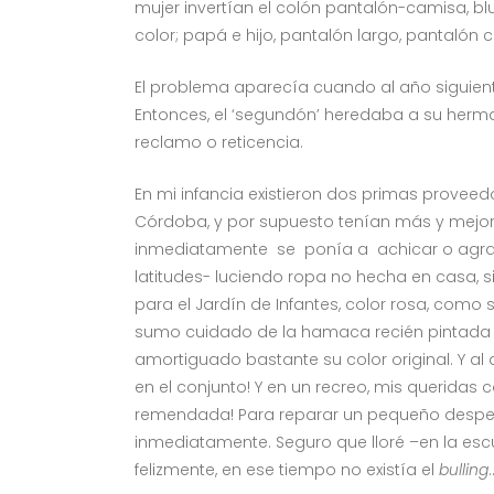
mujer invertían el colón pantalón-camisa, bl
color; papá e hijo, pantalón largo, pantalón
El problema aparecía cuando al año siguient
Entonces, el ‘segundón’ heredaba a su herm
reclamo o reticencia.
En mi infancia existieron dos primas proveed
Córdoba, y por supuesto tenían más y mejor
inmediatamente se ponía a achicar o agran
latitudes- luciendo ropa no hecha en casa, s
para el Jardín de Infantes, color rosa, com
sumo cuidado de la hamaca recién pintada de
amortiguado bastante su color original. Y al 
en el conjunto! Y en un recreo, mis querida
remendada! Para reparar un pequeño desperf
inmediatamente. Seguro que lloré –en la esc
felizmente, en ese tiempo no existía el
bulling