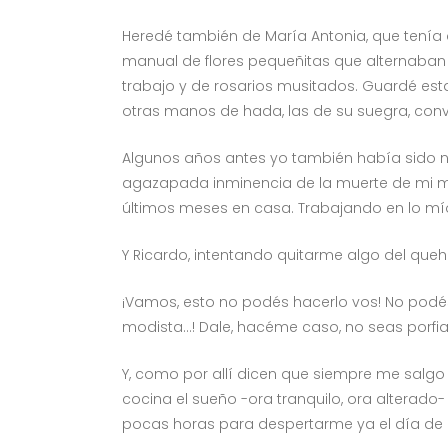
Heredé también de María Antonia, que tenía d
manual de flores pequeñitas que alternaban 
trabajo y de rosarios musitados. Guardé esta
otras manos de hada, las de su suegra, convir
Algunos años antes yo también había sido nov
agazapada inminencia de la muerte de mi mad
últimos meses en casa. Trabajando en lo mío
Y Ricardo, intentando quitarme algo del que
¡Vamos, esto no podés hacerlo vos! No podés
modista…! Dale, hacéme caso, no seas porfi
Y, como por allí dicen que siempre me salgo
cocina el sueño -ora tranquilo, ora alterado-
pocas horas para despertarme ya el día de