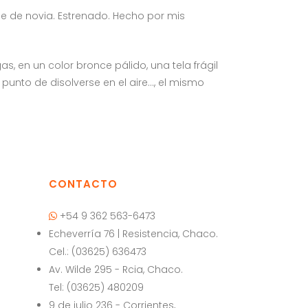
je de novia. Estrenado. Hecho por mis
s, en un color bronce pálido, una tela frágil
unto de disolverse en el aire…, el mismo
CONTACTO
+54 9 362 563-6473
Echeverría 76 | Resistencia, Chaco.
Cel.: (03625) 636473
a
Av. Wilde 295 - Rcia, Chaco.
Tel: (03625) 480209
9 de julio 236 - Corrientes,