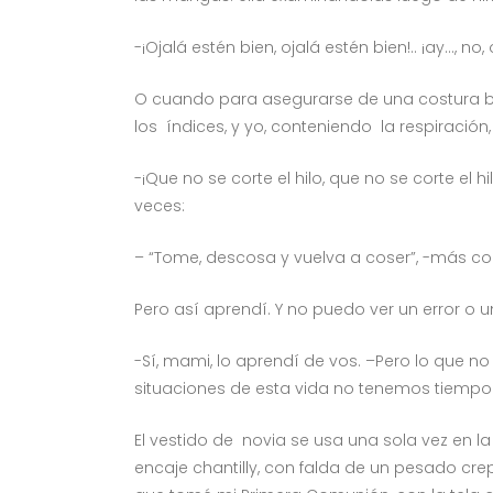
-¡Ojalá estén bien, ojalá estén bien!.. ¡ay…, no,
O cuando para asegurarse de una costura b
los índices, y yo, conteniendo la respiración,
-¡Que no se corte el hilo, que no se corte el h
veces:
– “Tome, descosa y vuelva a coser”, -más c
Pero así aprendí. Y no puedo ver un error o 
-Sí, mami, lo aprendí de vos. –Pero lo que n
situaciones de esta vida no tenemos tiempo ni
El vestido de novia se usa una sola vez en la
encaje chantilly, con falda de un pesado cre