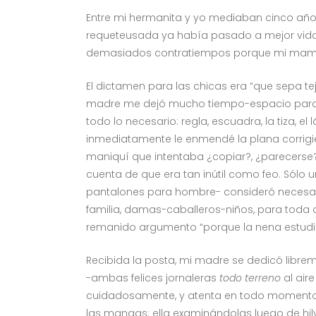
Entre mi hermanita y yo mediaban cinco años 
requeteusada ya había pasado a mejor vida, q
demasiados contratiempos porque mi mamá
El dictamen para las chicas era “que sepa te
madre me dejó mucho tiempo-espacio para p
todo lo necesario: regla, escuadra, la tiza, e
inmediatamente le enmendé la plana corrigié
maniquí que intentaba ¿copiar?, ¿parecerse?
cuenta de que era tan inútil como feo. Sól
pantalones para hombre- consideró necesar
familia, damas-caballeros-niños, para toda oc
remanido argumento “porque la nena estudia
Recibida la posta, mi madre se dedicó libremen
-ambas felices jornaleras
todo terreno
al air
cuidadosamente, y atenta en todo momento a l
las mangas: ella examinándolas luego de hil