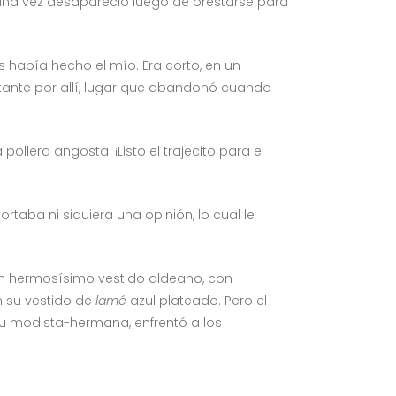
alguna vez desapareció luego de prestarse para
había hecho el mío. Era corto, en un
tante por allí, lugar que abandonó cuando
llera angosta. ¡Listo el trajecito para el
aba ni siquiera una opinión, lo cual le
 un hermosísimo vestido aldeano, con
n su vestido de
lamé
azul plateado. Pero el
 modista-hermana, enfrentó a los