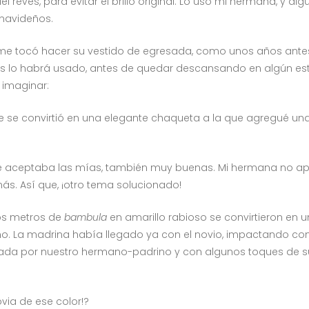
 revés, para evitar el brillo original. Lo usó mi hermana, y 
 navideños.
e tocó hacer su vestido de egresada, como unos años antes 
es lo habrá usado, antes de quedar descansando en algún es
 imaginar:
 se convirtió en una elegante chaqueta a la que agregué una po
e aceptaba las mías, también muy buenas. Mi hermana no aport
más. Así que, ¡otro tema solucionado!
os metros de
bambula
en amarillo rabioso se convirtieron en
ño. La madrina había llegado ya con el novio, impactando co
da por nuestro hermano-padrino y con algunos toques de su
ovia de ese color!?