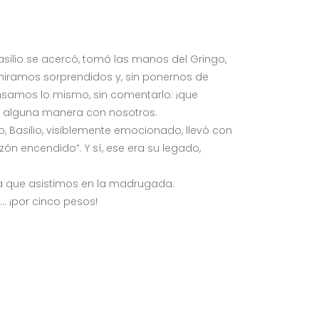
silio se acercó, tomó las manos del Gringo,
iramos sorprendidos y, sin ponernos de
samos lo mismo, sin comentarlo: ¡que
 de alguna manera con nosotros.
o, Basilio, visiblemente emocionado, llevó con
zón encendido”. Y sí, ese era su legado,
a la que asistimos en la madrugada.
… ¡por cinco pesos!