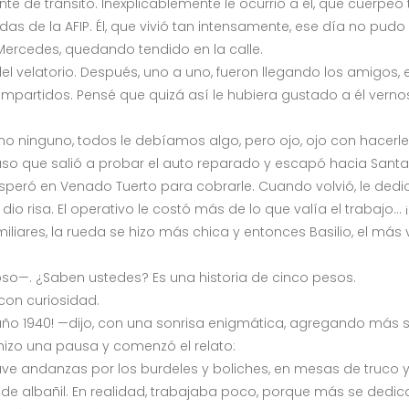
te de tránsito. Inexplicablemente le ocurrió a él, que cuerpeó
ndas de la AFIP. Él, que vivió tan intensamente, ese día no pud
Mercedes, quedando tendido en la calle.
del velatorio. Después, uno a uno, fueron llegando los amigos, 
rtidos. Pensé que quizá así le hubiera gustado a él verno
 ninguno, todos le debíamos algo, pero ojo, ojo con hacerle u
paso que salió a probar el auto reparado y escapó hacia Santa 
 esperó en Venado Tuerto para cobrarle. Cuando volvió, le d
dio risa. El operativo le costó más de lo que valía el trabajo… ¡
iliares, la rueda se hizo más chica y entonces Basilio, el más
oso—. ¿Saben ustedes? Es una historia de cinco pesos.
con curiosidad.
 año 1940! —dijo, con una sonrisa enigmática, agregando más 
hizo una pausa y comenzó el relato:
uve andanzas por los burdeles y boliches, en mesas de truco 
a de albañil. En realidad, trabajaba poco, porque más se dedica