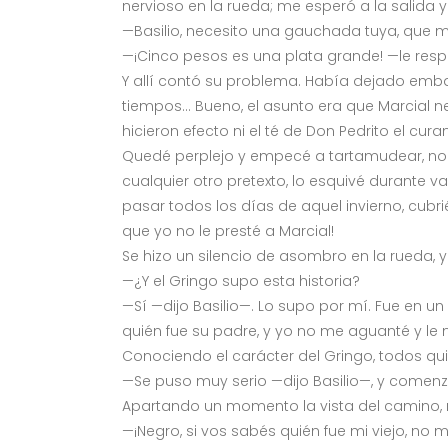
nervioso en la rueda; me esperó a la salida y
—Basilio, necesito una gauchada tuya, que m
—¡Cinco pesos es una plata grande! —le res
Y allí contó su problema. Había dejado emba
tiempos… Bueno, el asunto era que Marcial n
hicieron efecto ni el té de Don Pedrito el cur
Quedé perplejo y empecé a tartamudear, no s
cualquier otro pretexto, lo esquivé durante 
pasar todos los días de aquel invierno, cubr
que yo no le presté a Marcial!
Se hizo un silencio de asombro en la rueda, 
—¿Y el Gringo supo esta historia?
—Sí —dijo Basilio—. Lo supo por mí. Fue en u
quién fue su padre, y yo no me aguanté y le
Conociendo el carácter del Gringo, todos qu
—Se puso muy serio —dijo Basilio—, y comenz
Apartando un momento la vista del camino, 
—¡Negro, si vos sabés quién fue mi viejo, no 