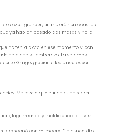
a de ojazos grandes, un mujerón en aquellos
porque ya habían pasado dos meses y no le
 que no tenía plata en ese momento y, con
uió adelante con su embarazo. La veíamos
do este Gringo, gracias a los cinco pesos
fidencias. Me reveló que nunca pudo saber
ucía, lagrimeando y maldiciendo a la vez.
 Nos abandonó con mi madre. Ella nunca dijo