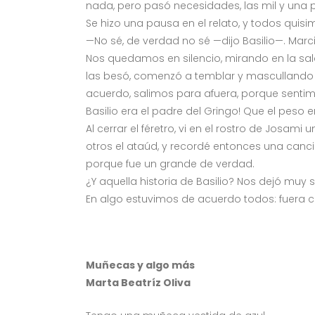
nada, pero pasó necesidades, las mil y una 
Se hizo una pausa en el relato, y todos quis
—No sé, de verdad no sé —dijo Basilio—. Marci
Nos quedamos en silencio, mirando en la sal
las besó, comenzó a temblar y mascullando 
acuerdo, salimos para afuera, porque senti
Basilio era el padre del Gringo! Que el peso
Al cerrar el féretro, vi en el rostro de Josa
otros el ataúd, y recordé entonces una canció
porque fue un grande de verdad.
¿Y aquella historia de Basilio? Nos dejó muy 
En algo estuvimos de acuerdo todos: fuera ci
Muñecas y algo más
Marta Beatríz Oliva