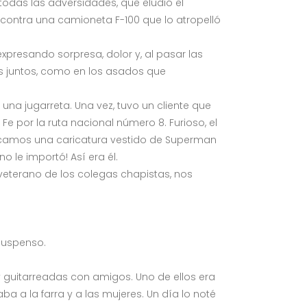
 todas las adversidades, que eludió el
o contra una camioneta F-100 que lo atropelló
expresando sorpresa, dolor y, al pasar las
s juntos, como en los asados que
na jugarreta. Una vez, tuvo un cliente que
Fe por la ruta nacional número 8. Furioso, el
edicamos una caricatura vestido de Superman
no le importó! Así era él.
 veterano de los colegas chapistas, nos
suspenso.
y guitarreadas con amigos. Uno de ellos era
ba a la farra y a las mujeres. Un día lo noté