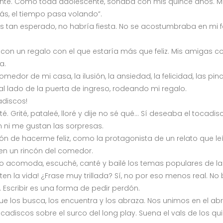
scente. Como toda adolescente, soñaba con mis quince años. 
ás, el tiempo pasa volando”.
an esperado, no habría fiesta. No se acostumbraba en mi fami
.
n un regalo con el que estaría más que feliz. Mis amigas co
a.
omedor de mi casa, la ilusión, la ansiedad, la felicidad, las pi
l lado de la puerta de ingreso, rodeando mi regalo.
adiscos!
é. Grité, pataleé, lloré y dije no sé qué… Sí deseaba el tocad
 ni me gustan las sorpresas.
ón de hacerme feliz, como la protagonista de un relato que leí
en un rincón del comedor.
o acomoda, escuché, canté y bailé los temas populares de la
la vida! ¿Frase muy trillada? Sí, no por eso menos real. No 
 Escribir es una forma de pedir perdón.
que los busca, los encuentra y los abraza. Nos unimos en el a
cadiscos sobre el surco del long play. Suena el vals de los q