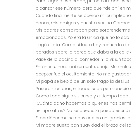
Para llegar a esa etapa, primero fui adole
alcanzar ese número, pero que, “de ahí en m
Cuando finalmente se acercó mi cumpleaños t
nonas, mis amigas y nuestra vecina Carmen
Mis padres conspiraban para sorprenderme co
emocionadas. Yo era la única que no lo sabí
Llegó el día. Como si fuera hoy, recuerdo el c
parados sobre la pared que daba a la calle a
Pasé de la cocina al comedor. Y lo vi: ¡un toc
Entonces, inexplicablemente, enojé. Me molest
aceptar fue el ocultamiento. No me gustaban
Mi papá se bebió de un sólo trago la desilusi
Pasaron los días, el tocadiscos permaneció 
Como todo sigue su curso y el tiempo todo l
¡Cuánto daño hacemos a quienes nos permiten 
tiempo atrás? No se puede. Sí puedo escribir.
El perdónenme se convierte en un ¡gracias! 
Mi madre suelta con suavidad el brazo del to