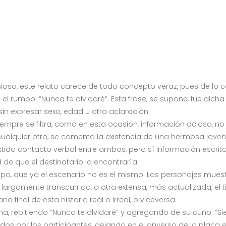
asioso, este relato carece de todo concepto veraz, pues de lo c
el rumbo: “Nunca te olvidaré”. Esta frase, se supone, fue dicha
n expresar sexo, edad u otra aclaración.
 siempre se filtra, como en esta ocasión, información ociosa, n
cualquier otro, se comenta la existencia de una hermosa joven,
istido contacto verbal entre ambos, pero sí información escrit
de que el destinatario la encontraría.
mpo, que ya el escenario no es el mismo. Los personajes muest
, largamente transcurrido, a otra extensa, más actualizada, el
inal de esta historia real o irreal, o viceversa.
, repitiendo “Nunca te olvidaré” y agregando de su cuño: “S
s por los participantes, dejando en el anverso de la placa e