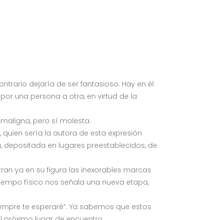
ontrario dejaría de ser fantasioso. Hay en él
 por una persona a otra, en virtud de la
o maligna, pero sí molesta.
 quien sería la autora de esta expresión
a, depositada en lugares preestablecidos, de
ran ya en su figura las inexorables marcas
 tiempo físico nos señala una nueva etapa,
iempre te esperaré”. Ya sabemos que estos
l próximo lugar de encuentro.