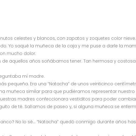
tos celestes y blancos, con zapatos y zoquetes color nieve. S
undo. Yo saqué la muñeca de la caja y me puse a darle la ma
 con mucho dolor.
ñas de aquellos años soñábamos tener. Tan hermosa y costo
reguntaba mi madre.
s pequeña. Era una “Natacha” de unos veinticinco centímetros
 una muñeca similar para que pudiéramos representar nuestro
stras madres confeccionara vestiditos para poder cambiarlas
uito de té. Salíamos de paseo y, si alguna muñeca se enferm
anco? No lo sé… “Natacha” quedó conmigo durante años hast