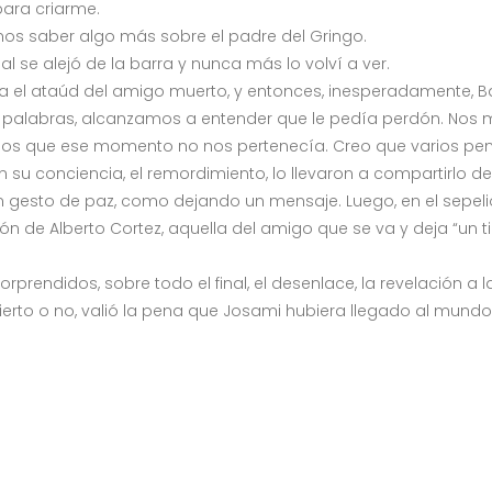
para criarme.
imos saber algo más sobre el padre del Gringo.
al se alejó de la barra y nunca más lo volví a ver.
a el ataúd del amigo muerto, y entonces, inesperadamente, Ba
palabras, alcanzamos a entender que le pedía perdón. Nos m
mos que ese momento no nos pertenecía. Creo que varios pen
 en su conciencia, el remordimiento, lo llevaron a compartirlo
mi un gesto de paz, como dejando un mensaje. Luego, en el sepeli
n de Alberto Cortez, aquella del amigo que se va y deja “un ti
sorprendidos, sobre todo el final, el desenlace, la revelación 
erto o no, valió la pena que Josami hubiera llegado al mundo