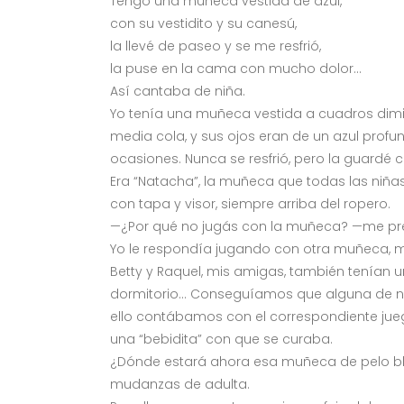
Tengo una muñeca vestida de azul,
con su vestidito y su canesú,
la llevé de paseo y se me resfrió,
la puse en la cama con mucho dolor…
Así cantaba de niña.
Yo tenía una muñeca vestida a cuadros diminu
media cola, y sus ojos eran de un azul prof
ocasiones. Nunca se resfrió, pero la guardé
Era “Natacha”, la muñeca que todas las ni
con tapa y visor, siempre arriba del ropero.
—¿Por qué no jugás con la muñeca? —me p
Yo le respondía jugando con otra muñeca, má
Betty y Raquel, mis amigas, también tenían
dormitorio… Conseguíamos que alguna de nue
ello contábamos con el correspondiente jueg
una “bebidita” con que se curaba.
¿Dónde estará ahora esa muñeca de pelo bl
mudanzas de adulta.