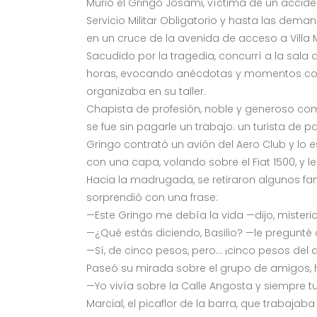
Murió el Gringo Josami, víctima de un acciden
Servicio Militar Obligatorio y hasta las dema
en un cruce de la avenida de acceso a Villa 
Sacudido por la tragedia, concurrí a la sala 
horas, evocando anécdotas y momentos compa
organizaba en su taller.
Chapista de profesión, noble y generoso como
se fue sin pagarle un trabajo: un turista de 
Gringo contrató un avión del Aero Club y lo
con una capa, volando sobre el Fiat 1500, y le 
Hacia la madrugada, se retiraron algunos fam
sorprendió con una frase:
—Este Gringo me debía la vida —dijo, misteri
—¿Qué estás diciendo, Basilio? —le pregunté 
—Sí, de cinco pesos, pero… ¡cinco pesos del
Paseó su mirada sobre el grupo de amigos, 
—Yo vivía sobre la Calle Angosta y siempre t
Marcial, el picaflor de la barra, que trabajab