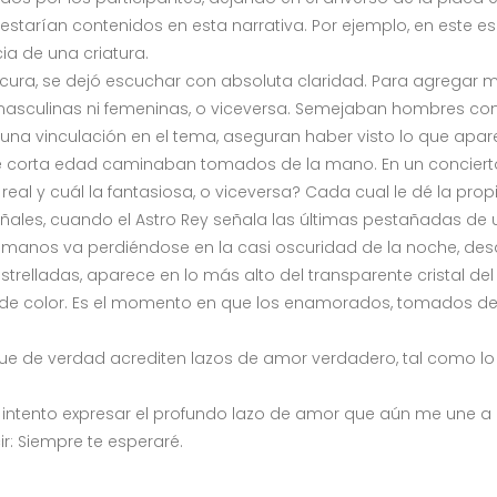
starían contenidos en esta narrativa. Por ejemplo, en este e
cia de una criatura.
cura, se dejó escuchar con absoluta claridad. Para agregar má
 masculinas ni femeninas, o viceversa. Semejaban hombres con
nguna vinculación en el tema, aseguran haber visto lo que ap
 de corta edad caminaban tomados de la mano. En un concierto 
al y cuál la fantasiosa, o viceversa? Cada cual le dé la propi
ñales, cuando el Astro Rey señala las últimas pestañadas de 
manos va perdiéndose en la casi oscuridad de la noche, des
trelladas, aparece en lo más alto del transparente cristal del
 de color. Es el momento en que los enamorados, tomados de 
e de verdad acrediten lazos de amor verdadero, tal como lo señ
so, intento expresar el profundo lazo de amor que aún me une 
r: Siempre te esperaré.