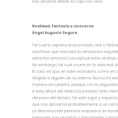
nos observa desde su caja con visor.
Realidad, fantasía o viceversa
Ángel Augusto Segura
Tal cual lo expresa el enunciado, real o fant
una frase que marcará la señal para seguirle 
estrecha armonía conceptual entre ambas, si
Sin embargo, tal cual ocurre en la vida real,
El caso es que, en este vecindario, como en 
dirigida a alguien de su estima. Nunca ha ex
manera encubierta, aunque con la seguridad 
A esta altura del relato ha pasado tanto tie
del paso del tiempo. De este lugar y espacio
que nos aproxima probablemente a un cercano f
La desconocida persona reaparece en escena
mensajes son secretos y únicamente conocido