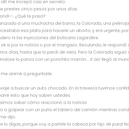
 allí me increpó casi en secreto:
e prestes cinco pesos por unos días.
pondí—. ¿Qué te pasa?
razada a una muchacha del barrio, la Colorada, una pelirroj
ecesitaba esa plata para hacerle un aborto, y era urgente, 
andero ni las inyecciones del boticario Lagardère.
é si por la noticia o por el mangazo. Reculando, le respondí
varios días, hasta que lo perdí de vista. Pero la Colorada sig
iéndose la panza con un ponchito marrón… ¡Y así llegó al mun
y me animé a preguntarle:
n viaje a buscar un auto chocado. En la travesía tuvimos con
 narré esto que hoy saben ustedes.
isimos saber cómo reaccionó a la noticia.
ó a golpear con un puño el tablero del camión mientras cond
me dijo:
me lo digas, porque voy a partirle la cabeza por hijo de puta!