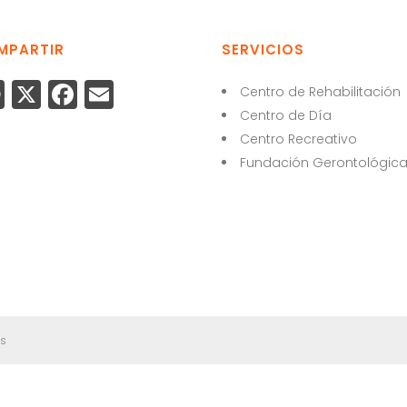
MPARTIR
SERVICIOS
W
X
F
E
Centro de Rehabilitación
h
a
m
Centro de Día
Centro Recreativo
a
c
ai
Fundación Gerontológic
ts
e
l
A
b
p
o
p
o
k
os