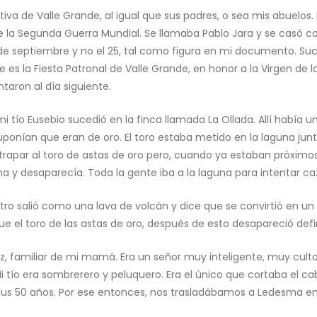
iva de Valle Grande, al igual que sus padres, o sea mis abuelos. 
 la Segunda Guerra Mundial. Se llamaba Pablo Jara y se casó con
e septiembre y no el 25, tal como figura en mi documento. Suce
e es la Fiesta Patronal de Valle Grande, en honor a la Virgen de
taron al día siguiente.
 tío Eusebio sucedió en la finca llamada La Ollada. Allí había u
suponían que eran de oro. El toro estaba metido en la laguna ju
rapar al toro de astas de oro pero, cuando ya estaban próximos 
 y desaparecía. Toda la gente iba a la laguna para intentar caz
ntro salió como una lava de volcán y dice que se convirtió en u
e el toro de las astas de oro, después de esto desapareció def
 familiar de mi mamá. Era un señor muy inteligente, muy culto.
Mi tío era sombrerero y peluquero. Era el único que cortaba el cab
sus 50 años. Por ese entonces, nos trasladábamos a Ledesma en 