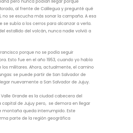
ampana pero nunca podían llegar porque
Morado, al frente de Calilegua y pregunté qué
lí, no se escucha más sonar la campaña. A esa
se subía a los cerros para alcanzar a verla.
l estallido del volcán, nunca nadie volvió a
Francisco porque no se podía seguir
ra. Esto fue en el año 1953, cuando yo había
 los militares. Ahora, actualmente, el camino
ungas: se puede partir de San Salvador de
llegar nuevamente a San Salvador de Jujuy.
. Valle Grande es la ciudad cabecera del
capital de Jujuy pero, se demora en llegar
 de montaña queda interrumpido. Este
orma parte de la región geográfica