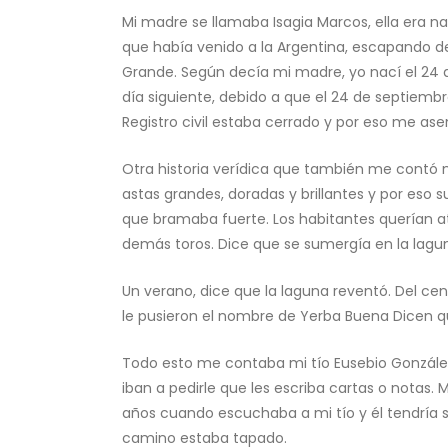
Mi madre se llamaba Isagia Marcos, ella era nat
que había venido a la Argentina, escapando de
Grande. Según decía mi madre, yo nací el 24 d
día siguiente, debido a que el 24 de septiembr
Registro civil estaba cerrado y por eso me asen
Otra historia verídica que también me contó mi
astas grandes, doradas y brillantes y por eso 
que bramaba fuerte. Los habitantes querían at
demás toros. Dice que se sumergía en la laguna
Un verano, dice que la laguna reventó. Del ce
le pusieron el nombre de Yerba Buena Dicen qu
Todo esto me contaba mi tío Eusebio González,
iban a pedirle que les escriba cartas o notas. 
años cuando escuchaba a mi tío y él tendría 
camino estaba tapado.