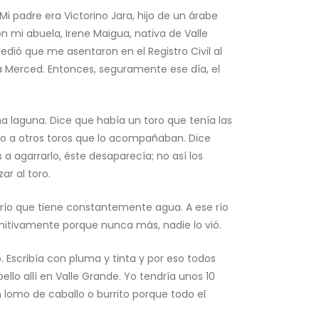
Mi padre era Victorino Jara, hijo de un árabe
 mi abuela, Irene Maigua, nativa de Valle
dió que me asentaron en el Registro Civil al
 la Merced. Entonces, seguramente ese día, el
na laguna. Dice que había un toro que tenía las
nto a otros toros que lo acompañaban. Dice
a agarrarlo, éste desaparecía; no así los
ar al toro.
n río que tiene constantemente agua. A ese río
initivamente porque nunca más, nadie lo vió.
 Escribía con pluma y tinta y por eso todos
ello allí en Valle Grande. Yo tendría unos 10
lomo de caballo o burrito porque todo el