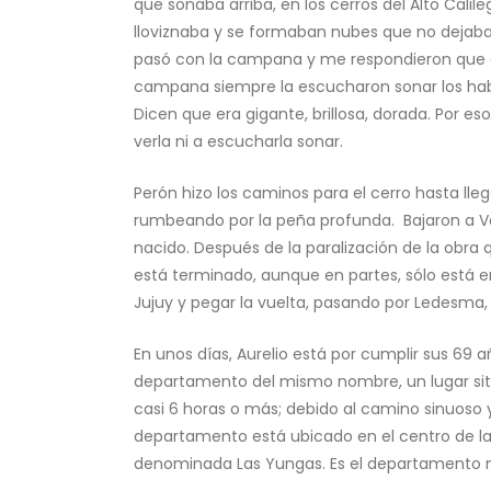
que sonaba arriba, en los cerros del Alto Cali
lloviznaba y se formaban nubes que no dejaban 
pasó con la campana y me respondieron que en
campana siempre la escucharon sonar los habita
Dicen que era gigante, brillosa, dorada. Por e
verla ni a escucharla sonar.
Perón hizo los caminos para el cerro hasta ll
rumbeando por la peña profunda. Bajaron a Val
nacido. Después de la paralización de la obra
está terminado, aunque en partes, sólo está e
Jujuy y pegar la vuelta, pasando por Ledesma,
En unos días, Aurelio está por cumplir sus 69 
departamento del mismo nombre, un lugar situ
casi 6 horas o más; debido al camino sinuoso 
departamento está ubicado en el centro de la p
denominada Las Yungas. Es el departamento m