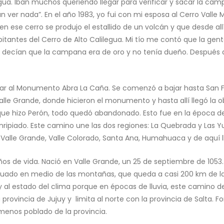
legua. Iban muchos queriendo llegar para verificar y sacar la c
ver nada”. En el año 1983, yo fui con mi esposa al Cerro Valle 
 ese cerro se produjo el estallido de un volcán y que desde al
ntes del Cerro de Alto Calilegua. Mi tío me contó que la gente 
so decían que la campana era de oro y no tenía dueño. Después de
egar al Monumento Abra La Caña. Se comenzó a bajar hasta San 
le Grande, donde hicieron el monumento y hasta allí llegó la ob
 que hizo Perón, todo quedó abandonado. Esto fue en la época de
nripiado. Este camino une las dos regiones: La Quebrada y Las Y
 Valle Grande, Valle Colorado, Santa Ana, Humahuaca y de aquí 
años de vida. Nació en Valle Grande, un 25 de septiembre de 1053
ado en medio de las montañas, que queda a casi 200 km de la 
y al estado del clima porque en épocas de lluvia, este camino
rovincia de Jujuy y limita al norte con la provincia de Salta. F
enos poblado de la provincia.