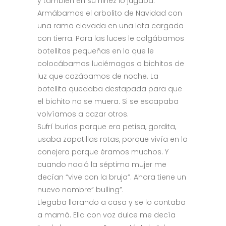
y también en su niñez lo jugaba.
Armábamos el arbolito de Navidad con
una rama clavada en una lata cargada
con tierra. Para las luces le colgábamos
botellitas pequeñas en la que le
colocábamos luciérnagas o bichitos de
luz que cazábamos de noche. La
botellita quedaba destapada para que
el bichito no se muera. Si se escapaba
volvíamos a cazar otros.
Sufrí burlas porque era petisa, gordita,
usaba zapatillas rotas, porque vivía en la
conejera porque éramos muchos. Y
cuando nació la séptima mujer me
decían “vive con la bruja”. Ahora tiene un
nuevo nombre” bulling”.
Llegaba llorando a casa y se lo contaba
a mamá. Ella con voz dulce me decía