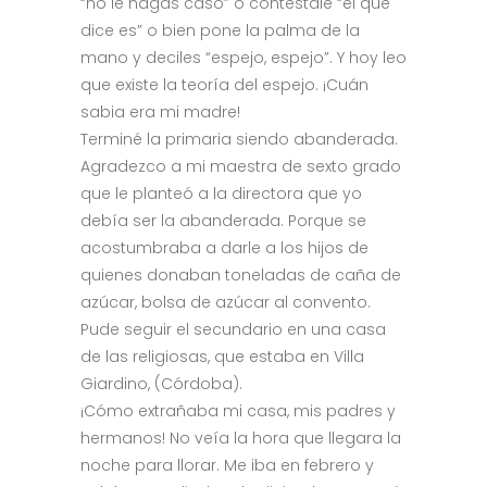
“no le hagas caso” o contéstale “el que
dice es” o bien pone la palma de la
mano y deciles “espejo, espejo”. Y hoy leo
que existe la teoría del espejo. ¡Cuán
sabia era mi madre!
Terminé la primaria siendo abanderada.
Agradezco a mi maestra de sexto grado
que le planteó a la directora que yo
debía ser la abanderada. Porque se
acostumbraba a darle a los hijos de
quienes donaban toneladas de caña de
azúcar, bolsa de azúcar al convento.
Pude seguir el secundario en una casa
de las religiosas, que estaba en Villa
Giardino, (Córdoba).
¡Cómo extrañaba mi casa, mis padres y
hermanos! No veía la hora que llegara la
noche para llorar. Me iba en febrero y