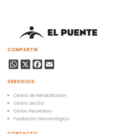
COMPARTIR
W
X
F
E
h
a
m
a
c
ai
SERVICIOS
ts
e
l
Centro de Rehabilitación
A
b
Centro de Día
p
o
Centro Recreativo
p
o
Fundación Gerontológica
k
CONTACTO