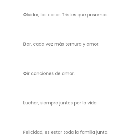
O
lvidar, las cosas Tristes que pasamos.
D
ar, cada vez más ternura y amor.
O
ír canciones de amor.
L
uchar, siempre juntos por la vida.
F
elicidad, es estar toda la familia junta.