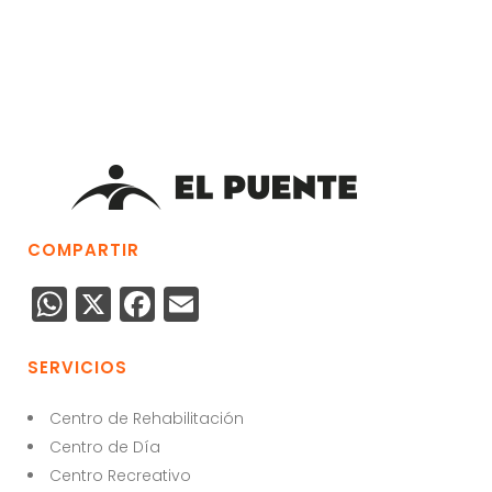
COMPARTIR
W
X
F
E
h
a
m
a
c
ai
SERVICIOS
ts
e
l
Centro de Rehabilitación
A
b
Centro de Día
p
o
Centro Recreativo