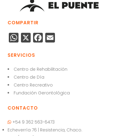
COMPARTIR
W
X
F
E
h
a
m
a
c
ai
SERVICIOS
ts
e
l
Centro de Rehabilitación
A
b
Centro de Día
p
o
Centro Recreativo
p
o
Fundación Gerontológica
k
CONTACTO
+54 9 362 563-6473
Echeverría 76 | Resistencia, Chaco.