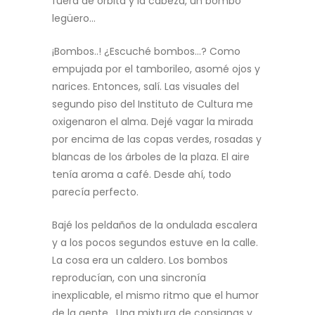
fuera de órbita y la cabeza, un bombo
legüero…
¡Bombos..! ¿Escuché bombos…? Como
empujada por el tamborileo, asomé ojos y
narices. Entonces, salí. Las visuales del
segundo piso del Instituto de Cultura me
oxigenaron el alma. Dejé vagar la mirada
por encima de las copas verdes, rosadas y
blancas de los árboles de la plaza. El aire
tenía aroma a café. Desde ahí, todo
parecía perfecto.
Bajé los peldaños de la ondulada escalera
y a los pocos segundos estuve en la calle.
La cosa era un caldero. Los bombos
reproducían, con una sincronía
inexplicable, el mismo ritmo que el humor
de la gente. Una mixtura de consignas y