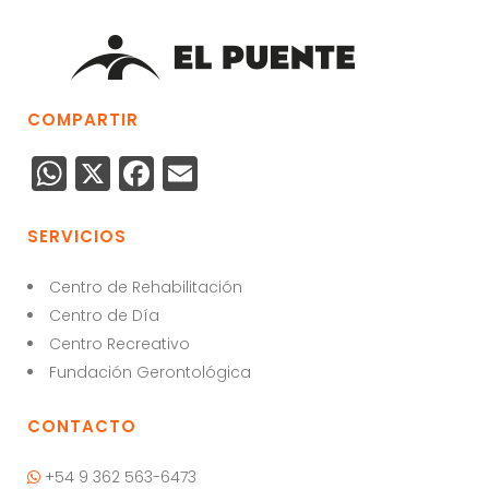
COMPARTIR
W
X
F
E
h
a
m
a
c
ai
SERVICIOS
ts
e
l
Centro de Rehabilitación
A
b
Centro de Día
p
o
Centro Recreativo
p
o
Fundación Gerontológica
k
CONTACTO
+54 9 362 563-6473