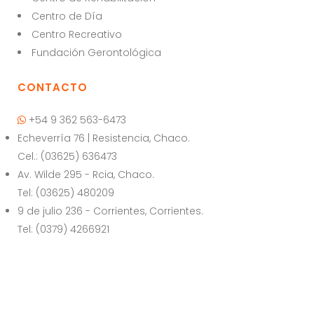
A
b
Centro de Día
p
o
Centro Recreativo
p
o
Fundación Gerontológica
k
CONTACTO
+54 9 362 563-6473
Echeverría 76 | Resistencia, Chaco.
Cel.: (03625) 636473
Av. Wilde 295 - Rcia, Chaco.
Tel: (03625) 480209
9 de julio 236 - Corrientes, Corrientes.
Tel: (0379) 4266921
© Copyright | El Puente | Todos los derechos reservados