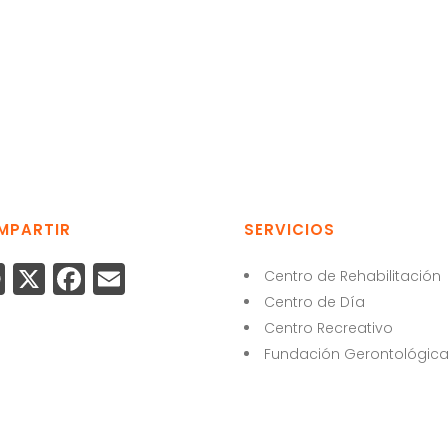
MPARTIR
SERVICIOS
W
X
F
E
Centro de Rehabilitación
h
a
m
Centro de Día
Centro Recreativo
a
c
ai
Fundación Gerontológic
ts
e
l
A
b
p
o