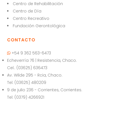
ts
e
l
Centro de Rehabilitación
A
b
Centro de Día
p
o
Centro Recreativo
p
o
Fundación Gerontológica
k
CONTACTO
+54 9 362 563-6473
Echeverría 76 | Resistencia, Chaco.
Cel.: (03625) 636473
Av. Wilde 295 - Rcia, Chaco.
Tel: (03625) 480209
9 de julio 236 - Corrientes, Corrientes.
Tel: (0379) 4266921
© Copyright | El Puente | Todos los derechos reservados