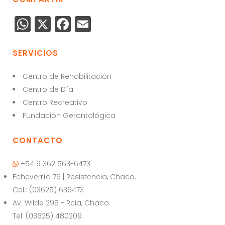
W
X
F
E
h
a
m
a
c
ai
SERVICIOS
ts
e
l
Centro de Rehabilitación
A
b
Centro de Día
p
o
Centro Recreativo
p
o
Fundación Gerontológica
k
CONTACTO
+54 9 362 563-6473
Echeverría 76 | Resistencia, Chaco.
Cel.: (03625) 636473
Av. Wilde 295 - Rcia, Chaco.
Tel: (03625) 480209